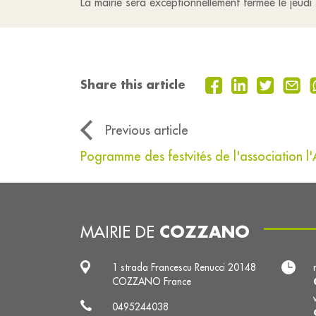
La mairie sera exceptionnellement fermée le jeudi 
Share this article
Previous article
Pogramme des festvités de l'association l
COZZANO
MAIRIE DE
1 strada Francescu Renucci 20148
COZZANO France
0495244038