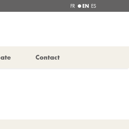
EN
FR
ES
pate
Contact