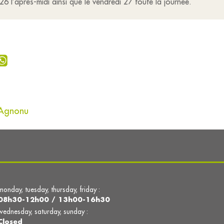
26 l’après-midi ainsi que le vendredi 27 toute la journée.
'Agnonu
monday, tuesday, thursday, friday :
08h30-12h00 / 13h00-16h30
wednesday, saturday, sunday :
Closed