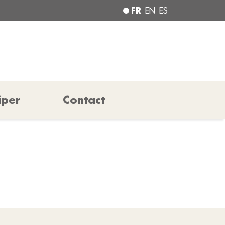
FR
EN
ES
iper
Contact