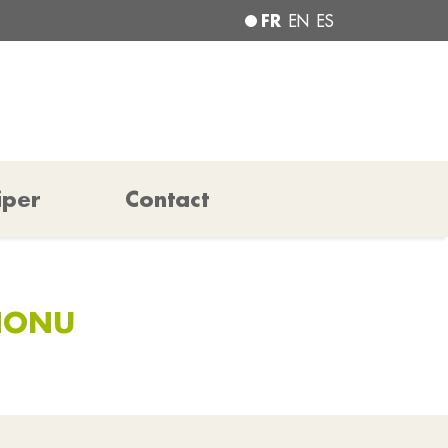
FR
EN
ES
iper
Contact
GNONU