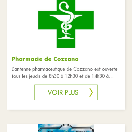
Associations
Commerces
Culture
Education
Santé et solidarité
Services publics
Sports et loisirs
Tourisme
Transport
Urgences
Réinitialiser les filtres
Pharmacie de Cozzano
L’antenne pharmaceutique de Cozzano est ouverte
tous les jeudis de 8h30 à 12h30 et de 14h30 à
19h00.
VOIR PLUS