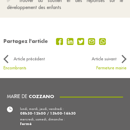
✅ Trouver du soutien et des réponses sur le
développement des enfants
Partagez l'article
Article précédent
Article suivant
Encombrants
Fermeture mairie
MAIRIE DE
COZZANO
lundi, mardi, jeudi, vendredi :
08h30-12h00 / 13h00-16h30
mercredi, samedi, dimanche :
Fermé