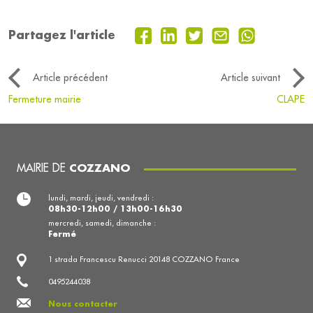
Partagez l'article
Article précédent
Article suivant
Fermeture mairie
CLAPE
MAIRIE DE
COZZANO
lundi, mardi, jeudi, vendredi :
08h30-12h00 / 13h00-16h30
mercredi, samedi, dimanche :
Fermé
1 strada Francescu Renucci 20148 COZZANO France
0495244038
Nous contacter