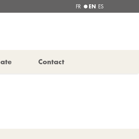
EN
FR
ES
pate
Contact