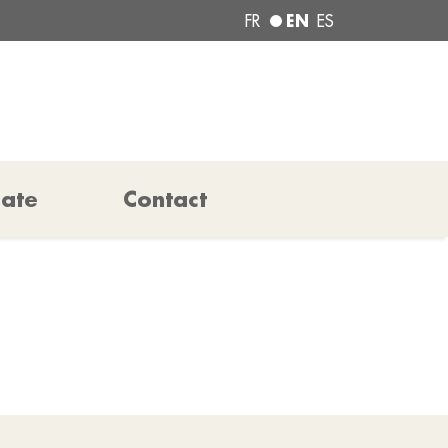
EN
FR
ES
pate
Contact